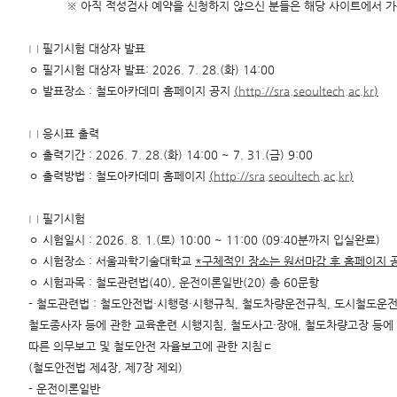
※ 아직 적성검사 예약을 신청하지 않으신 분들은 해당 사이트에서 가
□ 필기시험 대상자 발표
ㅇ 필기시험 대상자 발표: 2026. 7. 28.(화) 14:00
ㅇ 발표장소 : 철도아카데미 홈페이지 공지
(
http://sra.seoultech.ac.kr
)
□ 응시표 출력
ㅇ 출력기간 : 2026. 7. 28.(화) 14:00 ~ 7. 31.(금) 9:00
ㅇ 출력방법 : 철도아카데미 홈페이지
(
http://sra.seoultech.ac.kr
)
□ 필기시험
ㅇ 시험일시 : 2026. 8. 1.(토) 10:00 ~ 11:00 (09:40분까지 입실완료)
ㅇ 시험장소 : 서울과학기술대학교
*
구체적인 장소는 원서마감 후 홈페이지 
ㅇ 시험과목 : 철도관련법(40), 운전이론일반(20) 총 60문항
- 철도관련법 : 철도안전법·시행령·시행규칙, 철도차량운전규칙, 도시철도운전
철도종사자 등에 관한 교육훈련 시행지침, 철도사고·장애, 철도차량고장 등에
따른 의무보고 및 철도안전 자율보고에 관한 지침ㄷ
(철도안전법 제4장, 제7장 제외)
- 운전이론일반