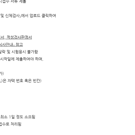
시접수 서류 제출
 및 신체검사』에서 업로드 클릭하여
정서
,
적성검사판정서
심사안내
』
참고
탈락 및 시험응시 불가함
육시작일에 제출하여야 하며,
가)
L)은 자택 번호 혹은 빈칸)
최소 1일 정도 소요됨
접수로 처리됨