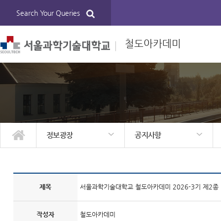
Search Your Queries
철도아카데미
정보광장
공지사항
관리자
철도아카데미 소개
교육안내
모집안내
정보광장
공지사항
자유게시판
정보자료실
제목
서울과학기술대학교 철도아카데미 2026-3기 제2종
작성자
철도아카데미