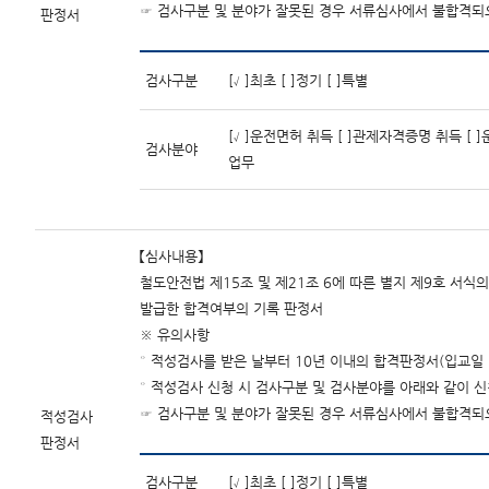
☞ 검사구분 및 분야가 잘못된 경우 서류심사에서 불합격되
판정서
검사구분
[√]최초 [ ]정기 [ ]특별
[√]운전면허 취득 [ ]관제자격증명 취득 [ ]
검사분야
업무
【심사내용】
철도안전법 제15조 및 제21조 6에 따른 별지 제9호 서
발급한 합격여부의 기록 판정서
※ 유의사항
° 적성검사를 받은 날부터 10년 이내의 합격판정서(입교일 
° 적성검사 신청 시 검사구분 및 검사분야를 아래와 같이 신
☞ 검사구분 및 분야가 잘못된 경우 서류심사에서 불합격되
적성검사
판정서
검사구분
[√]최초 [ ]정기 [ ]특별