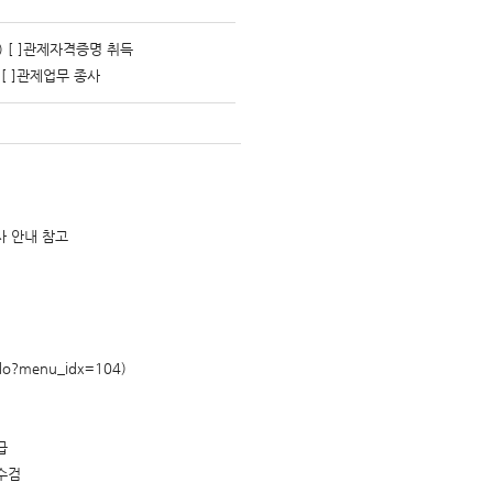
) [ ]관제자격증명 취득
 [ ]관제업무 종사
 안내 참고
o.do?menu_idx=104)
급
 수검