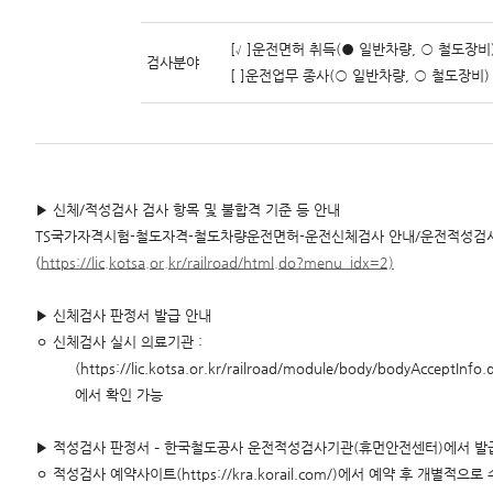
[√]운전면허 취득(● 일반차량, ○ 철도장비
검사분야
[ ]운전업무 종사(○ 일반차량, ○ 철도장비)
▶ 신체/적성검사 검사 항목 및 불합격 기준 등 안내
TS국가자격시험-철도자격-철도차량운전면허-운전신체검사 안내/운전적성검사
(
https://lic.kotsa.or.kr/railroad/html.do?menu_idx=2)
▶ 신체검사 판정서 발급 안내
ㅇ 신체검사 실시 의료기관 :
(https://lic.kotsa.or.kr/railroad/module/body/bodyAcceptInf
에서 확인 가능
▶ 적성검사 판정서 – 한국철도공사 운전적성검사기관(휴먼안전센터)에서 발
ㅇ 적성검사 예약사이트(https://kra.korail.com/)에서 예약 후 개별적으로