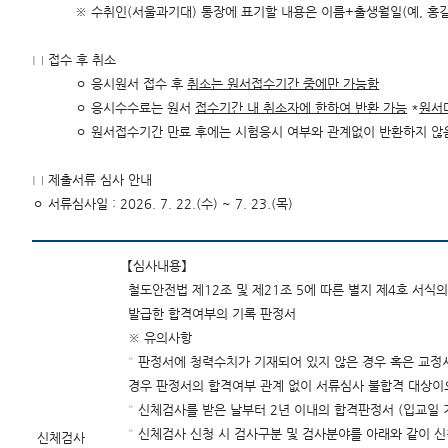
※ 수취인(서울과기대) 통장에 표기할 내용은 이름+출생월일(예, 홍길
□ 접수 후 취소
ㅇ 응시원서 접수 후
취소는 원서접수기간 중에만 가능함
ㅇ 응시수수료는 원서
접수기간 내 취소자에 한하여 반
환 가능
*
원서
ㅇ 원서접수기간 만료 후에는 시험응시 여부와 관계없이 반환하지 않
□ 제출서류 심사 안내
ㅇ 서류심사일 : 2026. 7. 22.(수) ~ 7. 23.(목)
【심사내용】
철도안전법 제12조 및 제21조 5에 따른 별지 제4호 서
발급한 합격여부의 기록 판정서
※ 유의사항
° 판정서에 청력수치가 기재되어 있지 않은 경우 혹은 교정
경우 판정서의 합격여부 관계 없이 서류심사 불합격 대상이
° 신체검사를 받은 날부터 2년 이내의 합격판정서 (입교일 
° 신체검사 신청 시 검사구분 및 검사분야를 아래와 같이 신
신체검사