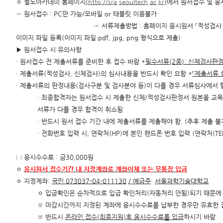
ㅇ 철도아카데미 홈페이지
(
http://sra.seoultech.ac.kr
)
에서 원서접수 및 응
☞ 원서접수 : PC만 가능/모바일 or 태블릿 이용불가
☞ 서류제출방법 : 홈페이지 응시원서 『적성검사
이미지 파일 등록(이미지 파일 pdf, jpg, png 형식으로 제출)
▶ 원서접수 시 유의사항
· 원서접수 전 제출서류를 준비한 후 접수 바람 *
필수서류
(2
종
):
신체검사판
· 제출서류(적성검사, 신체검사)의 심사내용을 반드시 확인 요함 *
『
제출서류 
· 제출서류의 판정내용(검사구분 및 검사분야 등)이 다를 경우 서류심사에서 
· 최종합격자는 원서접수 시 제출한 신체/적성검사판정서 원본을 교
서류가 다를 경우 합격이 취소됨
· 반드시 원서 접수 기간 내에 제출서류를 제출해야 함. (추후 제출 불
· 전화번호 입력 시, 연락처(HP)에 본인 핸드폰 번호 입력 (연락처(TE
□ 응시수수료 : 금30,000원
ㅇ
응시원서 접수기간 내 지정계좌로 계좌이체 또는 무통장 입금
ㅇ 지정계좌:
국민
073037-04-011130
/
예금주
:
서울과학기술대학교
ㅇ 입금확인은 순차적으로 입금 확인처리(자동처리 안됨)되기 때문에 
※ 마감시간까지 지정된 계좌에 응시수수료를 납부한 경우만 유효한 
※ 반드시
온라인 접수
(
최종지원
)
후 응시수수료를 입금
하시기 바람