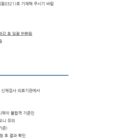
동0321)로 기재해 주시기 바람
마감 후 일괄 반환됨
음
식의 신체검사 의료기관에서
시력이 불합격 기준인
오니 유의
기준)
청 후 결과 확인