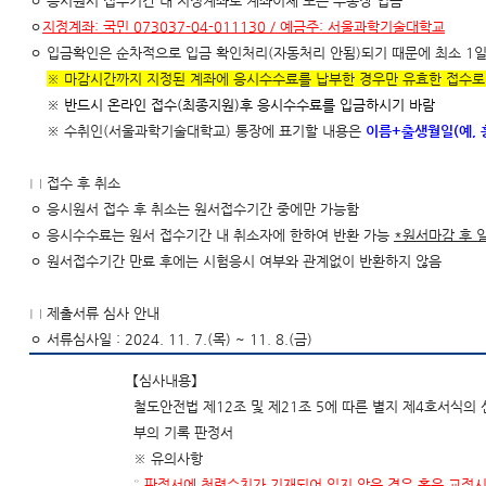
ㅇ 응시원서 접수기간 내 지정계좌로 계좌이체 또는 무통장 입금
ㅇ
지정계좌: 국민 073037-04-011130 / 예금주: 서울과학기술대학교
ㅇ 입금확인은 순차적으로 입금 확인처리(자동처리 안됨)되기 때문에 최소 1일
※ 마감시간까지 지정된 계좌에 응시수수료를 납부한 경우만 유효한 접수로
※ 반드시 온라인 접수(최종지원)후 응시수수료를 입금하시기 바람
※
수취인(서울과학기술대학교) 통장에 표기할 내용은
이름+출생월일(예, 
□ 접수 후 취소
ㅇ 응시원서 접수 후 취소는 원서접수기간 중에만 가능함
ㅇ 응시수수료는 원서 접수기간 내 취소자에 한하여 반환 가능
*
원서마감 후 
ㅇ 원서접수기간 만료 후에는 시험응시 여부와 관계없이 반환하지 않음
□ 제출서류 심사 안내
ㅇ 서류심사일 : 2024. 11. 7.(목) ~ 11. 8.(금)
【심사내용】
철도안전법 제12조 및 제21조 5에 따른 별지 제4호서식
부의 기록 판정서
※ 유의사항
°
판정서에 청력수치가 기재되어 있지 않은 경우 혹은 교정