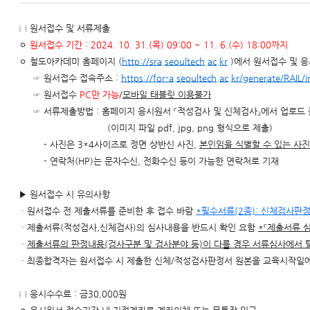
□ 원서접수 및 서류제출
ㅇ
원서접수 기간 : 2024. 10. 31.(목) 09:00 ~ 11. 6.(수) 18:00까지
ㅇ 철도아카데미 홈페이지 (
http://sra.seoultech.ac.kr
)에서 원서접수 및 
☞ 원서접수 접속주소 :
https://for-a.seoultech.ac.kr/generate/RAIL/
☞ 원서접수
PC만 가능
/
모바일 태블릿 이용불가
☞ 서류제출방법 : 홈페이지 응시원서 『적성검사 및 신체검사』에서 업로드
(이미지 파일 pdf, jpg, png 형식으로 제출)
- 사진은 3*4사이즈로 정면 상반신 사진,
본인임을 식별할 수 있는 사진
- 연락처(HP)는 문자수신, 전화수신 등이 가능한 연락처로 기재
▶ 원서접수 시 유의사항
· 원서접수 전 제출서류를 준비한 후 접수 바람
*필수서류(2종): 신체검사판
· 제출서류(적성검사,신체검사)의 심사내용을 반드시 확인 요함
*
『
제출서류 
·
제출서류의 판정내용(검사구분 및 검사분야 등)이 다를 경우 서류심사에서 
· 최종합격자는 원서접수 시 제출한 신체/적성검사판정서 원본을 교육시작일에
□ 응시수수료 : 금30,000원