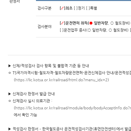
판정서
검사구분
[
√
]최초
[ ]정기 [ ]특별
[
√
]운전면허 취득(
●
일반차량
, ○ 철도장비
검사분야
[ ]운전업무 종사(○ 일반차량, ○ 철도장비) 
▶ 신체/적성검사 검사 항목 및 불합격 기준 등 안내
ㅇ TS국가자격시험-철도자격-철도차량운전면허-운전신체검사 안내/운전적성검
(
https://lic.kotsa.or.kr/railroad/html.do?menu_idx=2
)
▶ 신체검사 판정서 발급 안내
ㅇ 신체검사 실시 의료기관 :
(
https://lic.kotsa.or.kr/railroad/module/body/bodyAcceptInfo.d
에서 확인 가능
▶ 적성검사 판정서 – 한국철도공사 운전적성검사기관(휴먼안전센터)에서 발