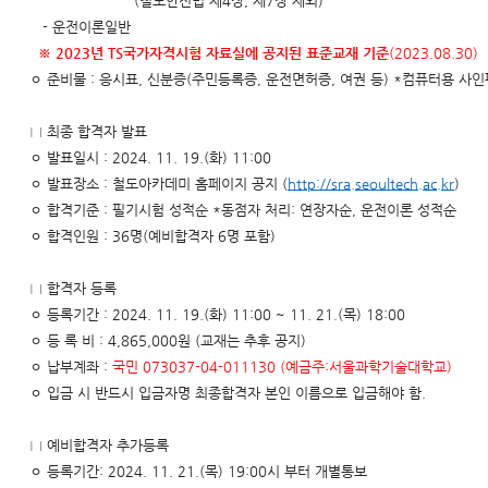
(철도안전법 제4장, 제7장 제외)
- 운전이론일반
※ 2023년 TS국가자격시험 자료실에 공지된 표준교재 기준
(2023.08.30)
ㅇ 준비물 : 응시표, 신분증(주민등록증, 운전면허증, 여권 등) *컴퓨터용 사
□ 최종 합격자 발표
ㅇ 발표일시 : 2024. 11. 19.(화) 11:00
ㅇ 발표장소 : 철도아카데미 홈페이지 공지 (
http://sra.seoultech.ac.kr
)
ㅇ 합격기준 : 필기시험 성적순 *동점자 처리: 연장자순, 운전이론 성적순
ㅇ 합격인원 : 36명(예비합격자 6명 포함)
□ 합격자 등록
ㅇ 등록기간 : 2024. 11. 19.(화) 11:00 ~ 11. 21.(목) 18:00
ㅇ 등 록 비 : 4,865,000원 (교재는 추후 공지)
ㅇ 납부계좌 :
국민 073037-04-011130 (예금주:서울과학기술대학교)
ㅇ 입금 시 반드시 입금자명 최종합격자 본인 이름으로 입금해야 함.
□ 예비합격자 추가등록
ㅇ 등록기간: 2024. 11. 21.(목) 19:00시 부터 개별통보