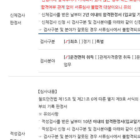
합격여부 관계 없이 서류심사 불합격 대상이오니 유의
° 신체검사를 받은 날부터
2년 이내의 합격판정서 (입교일 기
신체검사
° 신체검사 신청 시 검사구분 및 검사분야를 아래와 같이 신
판정서
☞ 검사구분 및 분야가 잘못된 경우 서류심사에서 불합격되
검사구분
[
√
]최초
[ ]정기 [ ]특별
[
√
]운전면허 취득
[ ]관제자격증명 취득 [ ]운
검사분야
업무
【심사내용】
철도안전법 제15조 및 제21조 6에 따른 별지 제9호 서식
부의 기록 판정서
※ 유의사항
° 적성검사를 받은 날부터
10년 이내의 합격판정서(입교일기
° 적성검사 신청 시 검사구분 및 검사분야를 아래와 같이 신
적성검사
☞ 검사구분 및 분야가 잘못된 경우 서류심사에서 불합격되