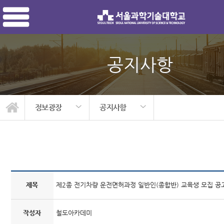
공지사항
정보광장
공지사항
철도아카데미 소개
자유게시판
정보자료실
교육안내
모집안내
정보광장
공지사항
관리자
제목
제2종 전기차량 운전면허과정 일반인(종합반) 교육생 모집 공
작성자
철도아카데미