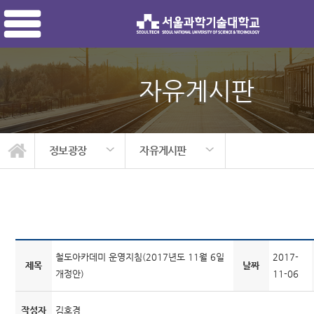
자유게시판
정보광장
자유게시판
철도아카데미 소개
자유게시판
정보자료실
교육안내
모집안내
정보광장
공지사항
관리자
철도아카데미 운영지침(2017년도 11월 6일
2017-
제목
날짜
개정안)
11-06
작성자
김호경